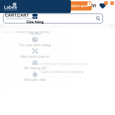
0
0
0
VI
Layout.Quick quote
home
Product.Product details