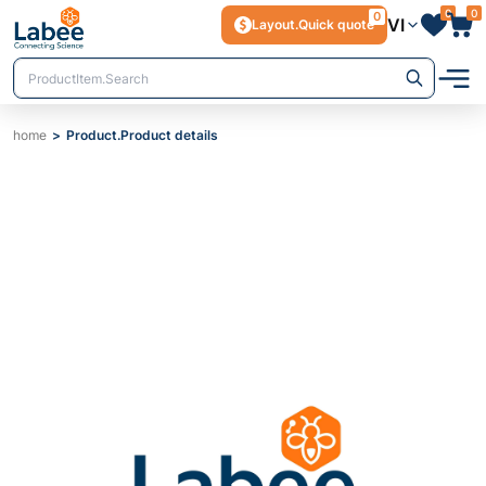
0
0
0
VI
Layout.Quick quote
home
Product.Product details