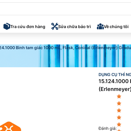
Tra cứu đơn hàng
Sửa chữa bảo trì
Về chúng tôi
i liệu
24.1000 Bình tam giác 1000 mL, Flask, Conical (Erlenmeyer) Grad
COA/CQ, SDS
DỤNG CỤ THÍ N
15.124.1000 
(Erlenmeyer)
Đánh giá
: