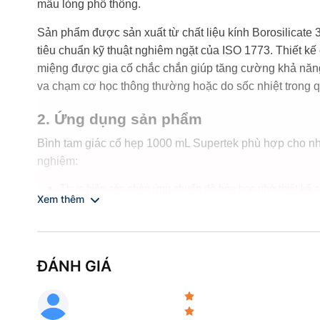
mẫu lỏng phổ thông.
Sản phẩm được sản xuất từ chất liệu kính Borosilicate 3
tiêu chuẩn kỹ thuật nghiêm ngặt của ISO 1773. Thiết k
miệng được gia cố chắc chắn giúp tăng cường khả năng
va chạm cơ học thông thường hoặc do sốc nhiệt trong q
2. Ứng dụng sản phẩm
Bình tam giác cổ hẹp 1000 mL Supertek phù hợp cho nh
nghiệm:
Thực hiện các phản ứng chuẩn độ hóa học nhờ thiết kế cổ
Xem thêm
tay mà không lo tràn đổ.
Pha chế, hòa tan và gia nhiệt các loại hóa chất, dung môi
Lưu trữ tạm thời các mẫu lỏng, dung dịch chuẩn hoặc sả
Sử dụng kết hợp với các hệ thống khuấy từ, bếp đun hoặc 
ĐÁNH GIÁ
3. Tài liệu kỹ thuật
Các tài liệu kỹ thuật liên quan đến dòng sản phẩm bình 