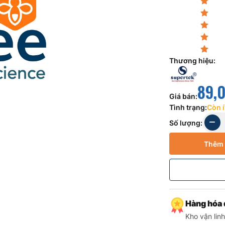
Thương hiệu
:
89,
Giá bán
:
Tình trạng
:
Còn í
Số lượng
:
Thêm 
Hàng hóa 
Kho vận lin