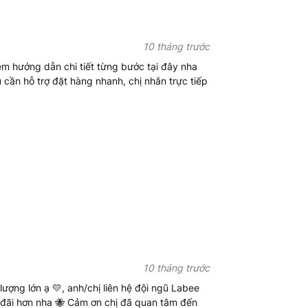
ày là bao nhiêu cái một hộp?
như loại 1000 mL của Supertek, sản phẩm
10 tháng trước
èn lót chống sốc cẩn thận tùy thuộc vào lô
m hướng dẫn chi tiết từng bước tại đây nha
ợ tách lẻ bán từ 1 cái hoặc cung cấp theo
cần hỗ trợ đặt hàng nhanh, chị nhắn trực tiếp
iêm ngặt để phân phối tới tay khách hàng.
ho dự án hoặc số lượng lớn không?
c yêu cầu báo giá thương mại, báo giá dự
khách hàng vui lòng liên hệ trực tiếp qua
iá ưu đãi và tiến độ giao hàng tối ưu
 hợp từ tài liệu chính thức của nhà sản
 cổ và phụ kiện phù hợp với ứng dụng cụ
10 tháng trước
Labee để được hỗ trợ chi tiết.
ượng lớn ạ 💛, anh/chị liên hệ đội ngũ Labee
 đãi hơn nha 🐝 Cảm ơn chị đã quan tâm đến