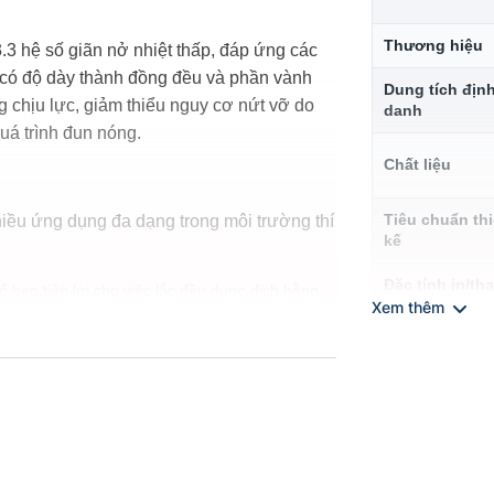
Thương hiệu
.3 hệ số giãn nở nhiệt thấp, đáp ứng các
ế có độ dày thành đồng đều và phần vành
Dung tích địn
 chịu lực, giảm thiểu nguy cơ nứt vỡ do
danh
uá trình đun nóng.
Chất liệu
Tiêu chuẩn thi
iều ứng dụng đa dạng trong môi trường thí
kế
Đặc tính in/th
 hẹp tiện lợi cho việc lắc đều dung dịch bằng
đo
Xem thêm
 hoặc môi trường nuôi cấy vi sinh.
n phẩm sau chưng cất, tổng hợp.
Khả năng khá
các thiết bị gia nhiệt phòng lab phổ thông.
nhiệt
Độ bền hóa h
tam giác thủy tinh Supertek bao gồm: