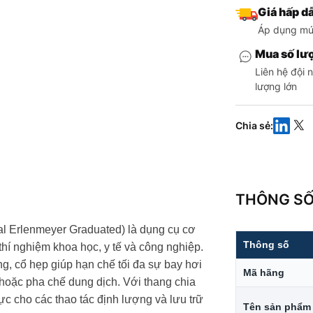
Giá hấp dẫ
Áp dụng mức
Mua số lượ
Liên hệ đội 
lượng lớn
Chia sẻ
:
THÔNG SỐ
cal Erlenmeyer Graduated) là dụng cụ cơ
Thông số
thí nghiệm khoa học, y tế và công nghiệp.
g, cổ hẹp giúp hạn chế tối đa sự bay hơi
Mã hãng
y hoặc pha chế dung dịch. Với thang chia
ực cho các thao tác định lượng và lưu trữ
Tên sản phẩm