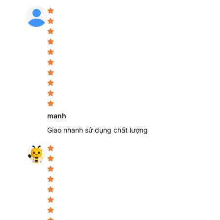
Đội ngũ chuyên viên tư vấn quy cách, kích thước và phụ 
phòng lab.
Quy trình đóng gói chuyên nghiệp với vật liệu chống va 
tinh, bảo đảm an toàn khi giao hàng toàn quốc.
Hỗ trợ xử lý báo giá nhanh chóng, tối ưu hóa thời gian m
6. Câu hỏi thường gặp (FAQ)
Q: Bình tam giác Supertek 1000 mL có thể chịu được 
được không?
A: Theo thông số kỹ thuật từ nhà sản xuất, sản phẩm đượ
manh
năng chịu nhiệt độ làm việc ngắn hạn lên đến 500°C và c
Giao nhanh sử dụng chất lượng
hấp tiệt trùng (Autoclave) ở điều kiện tiêu chuẩn 121°
hưởng đến độ bền hay vạch chia độ trên thân bình.
Q: Vạch chia độ và thông tin in trên thân bình có b
A: Các thông tin và thang đo trên bình tam giác Superte
enamel) chất lượng cao và trải qua quá trình nung nhiệt 
các ký tự này có độ bền rất cao, khả năng bám dính tốt 
sinh bằng máy rửa dụng cụ chuyên dụng hoặc các chất 