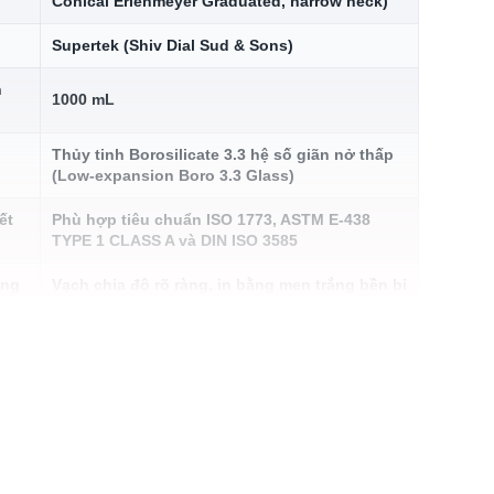
Conical Erlenmeyer Graduated, narrow neck)
Supertek (Shiv Dial Sud & Sons)
h
1000 mL
Thủy tinh Borosilicate 3.3 hệ số giãn nở thấp
(Low-expansion Boro 3.3 Glass)
ết
Phù hợp tiêu chuẩn ISO 1773, ASTM E-438
TYPE 1 CLASS A và DIN ISO 3585
ang
Vạch chia độ rõ ràng, in bằng men trắng bền bỉ
(White enamel print), có vùng ghi chú lớn
Chịu sốc nhiệt tốt, nhiệt độ làm việc khuyến
ng
cáo ngắn hạn lên đến 500°C, an toàn trong tủ
tiệt trùng Autoclave ở 121°C
Kháng nước, dung dịch axit, các gốc muối
trung tính và các dung môi hữu cơ cao (Hạn
ọc
chế tiếp xúc Hydrofluoric acid, Phosphoric