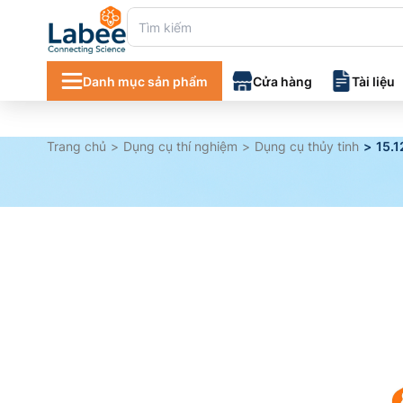
Danh mục sản phẩm
Cửa hàng
Tài liệu
Danh mục tà
Trang chủ
Dụng cụ thí nghiệm
Dụng cụ thủy tinh
15.1
Chứng chỉ 