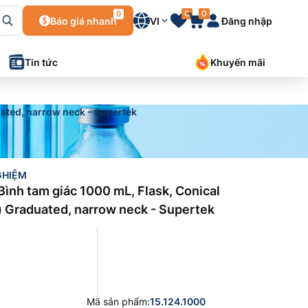
0
0
0
Báo giá nhanh
VI
Đăng nhập
Tin tức
Khuyến mãi
uated, narrow neck - Supertek
GHIỆM
Bình tam giác 1000 mL, Flask, Conical
 Graduated, narrow neck - Supertek
Mã sản phẩm
:
15.124.1000