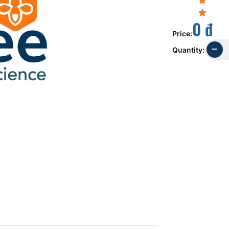
0 đ
Price
:
Quantity
: