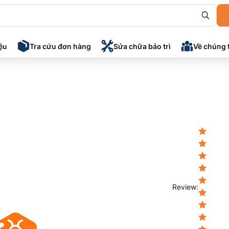
iệu
Tra cứu đơn hàng
Sửa chữa bảo trì
Về chúng 
Review
: