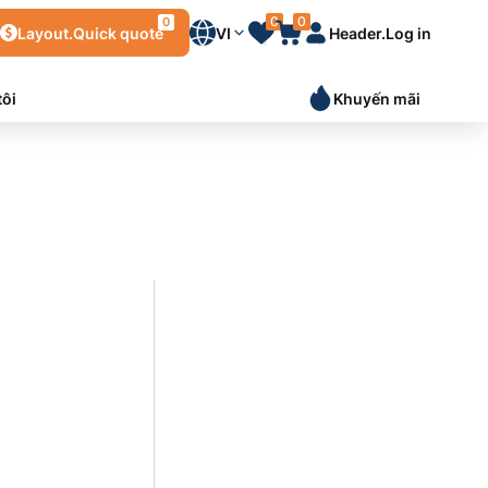
0
0
0
Layout.Quick quote
VI
Header.Log in
tôi
Khuyến mãi