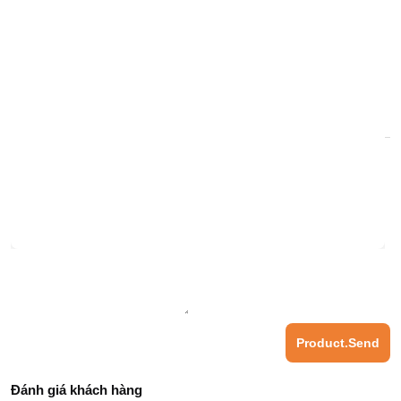
0 đ
Price
:
Quantity
:
PRODUCT.REVIEW
Product.You rate the product
:
Product.Send
Đánh giá khách hàng