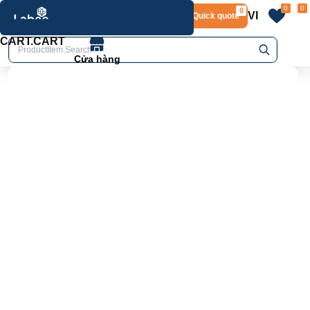
0
0
0
VI
Layout.Quick quote
Product.Product details
home