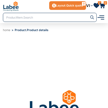
0
0
0
VI
Layout.Quick quote
home
Product.Product details