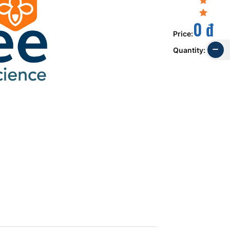
0 đ
Price
:
Quantity
: