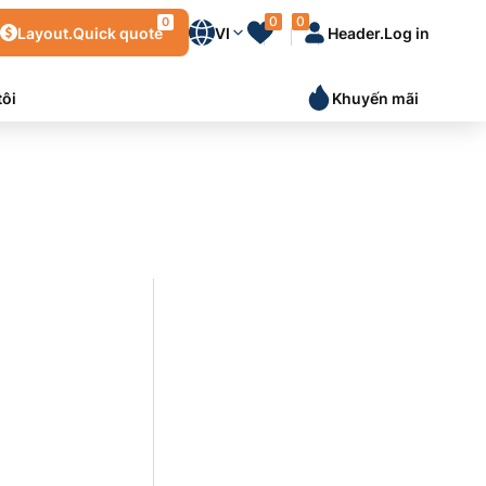
0
0
0
Layout.Quick quote
VI
Header.Log in
tôi
Khuyến mãi