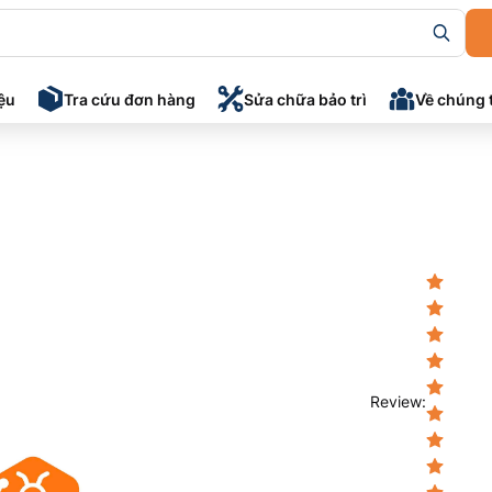
iệu
Tra cứu đơn hàng
Sửa chữa bảo trì
Về chúng 
Review
: