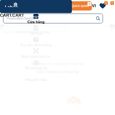
0
0
0
VI
Layout.Quick quote
home
Product.Product details