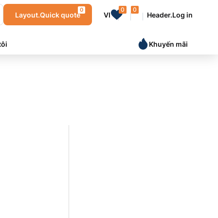
0
0
0
Layout.Quick quote
VI
Header.Log in
tôi
Khuyến mãi