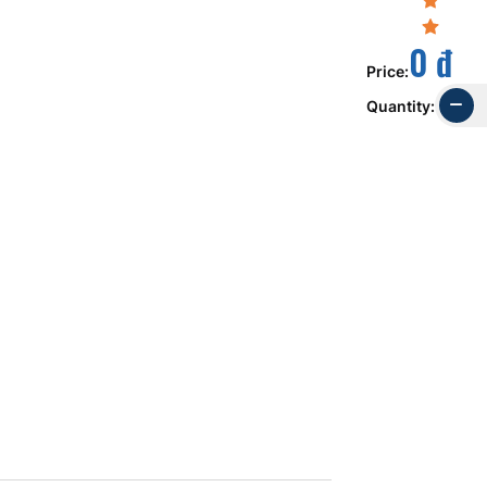
0 đ
Price
:
Quantity
: