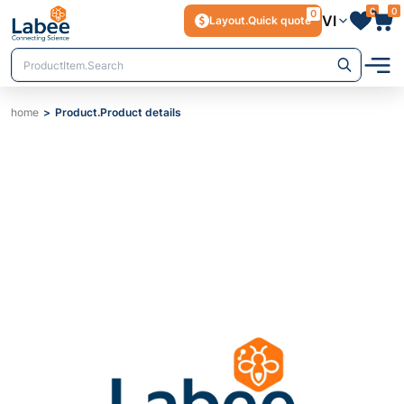
0
0
0
VI
Layout.Quick quote
home
Product.Product details