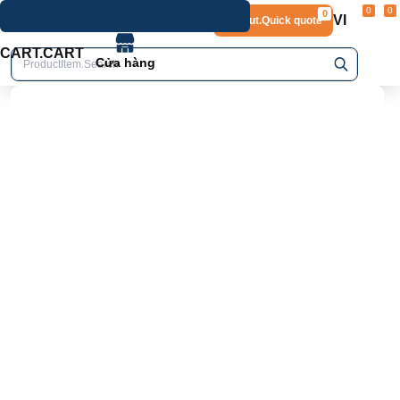
0
0
0
VI
Layout.Quick quote
home
Product.Product details