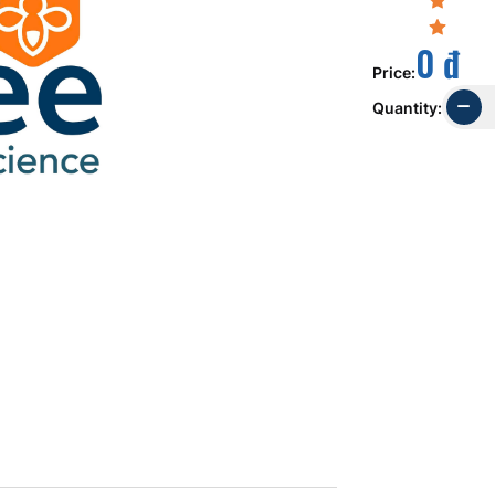
0 đ
Price
:
Quantity
: