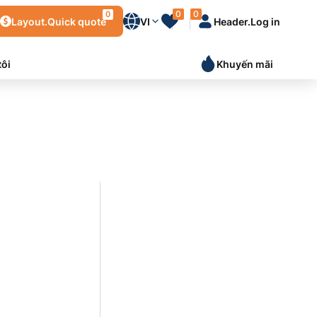
0
0
0
Layout.Quick quote
VI
Header.Log in
tôi
Khuyến mãi