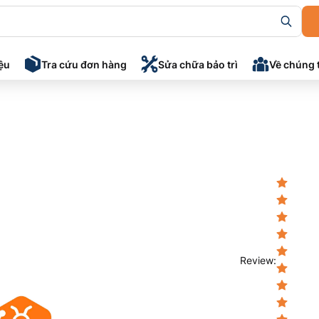
iệu
Tra cứu đơn hàng
Sửa chữa bảo trì
Về chúng 
Review
: