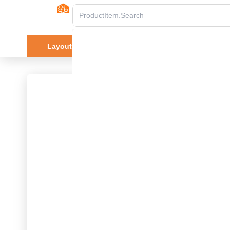
Layout.Product Catalog
Cửa hàng
Tài l
home
Product.Product details