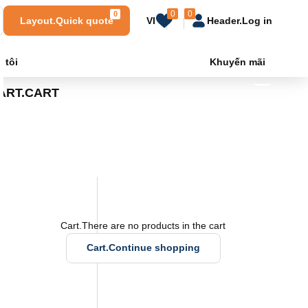
0
0
0
Layout.Quick quote
VI
Header.Log in
tôi
Khuyến mãi