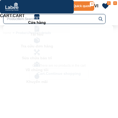
0
0
0
VI
Layout.Quick quote
home
Product.Product details