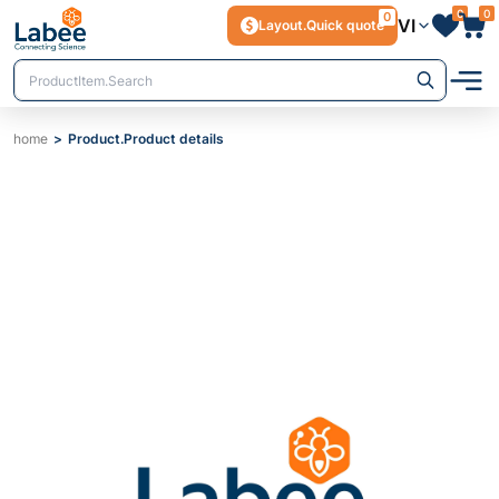
0
0
0
VI
Layout.Quick quote
home
Product.Product details