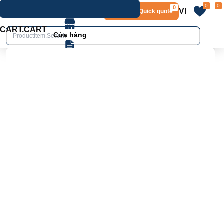
0
0
0
VI
Layout.Quick quote
home
Product.Product details