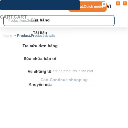
0
0
0
VI
Layout.Quick quote
home
Product.Product details