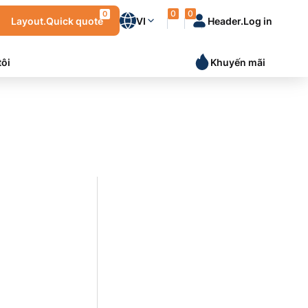
0
0
0
Layout.Quick quote
VI
Header.Log in
tôi
Khuyến mãi