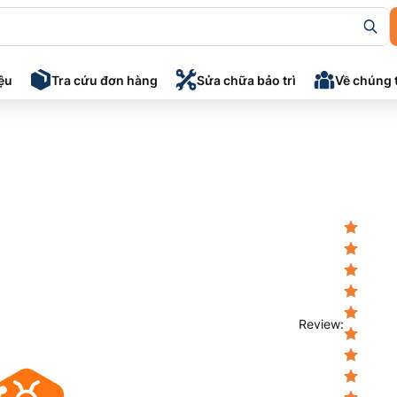
iệu
Tra cứu đơn hàng
Sửa chữa bảo trì
Về chúng 
Review
: