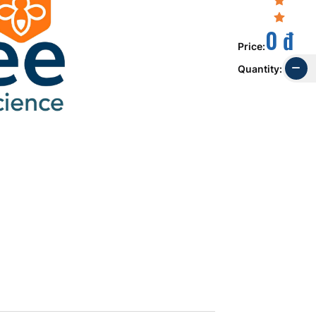
0 đ
Price
:
Quantity
: