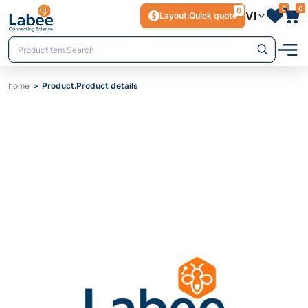
0
0
0
VI
Layout.Quick quote
home
Product.Product details