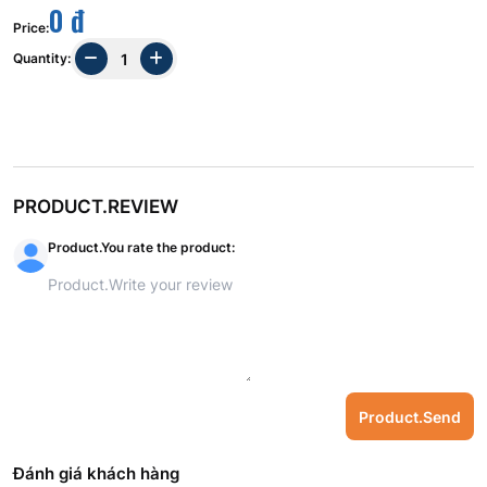
0 đ
Price
:
Quantity
:
PRODUCT.REVIEW
Product.You rate the product
:
Product.Send
Đánh giá khách hàng