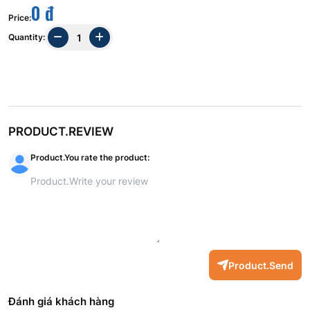
0 đ
Price
:
Quantity
:
PRODUCT.REVIEW
Product.You rate the product
:
Product.Send
Đánh giá khách hàng