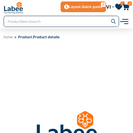
0
0
0
VI
Layout.Quick quote
home
Product.Product details