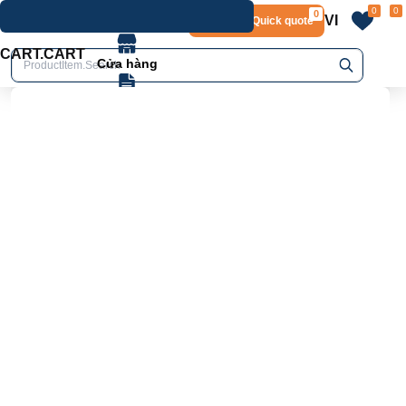
0
0
0
VI
Layout.Quick quote
home
Product.Product details