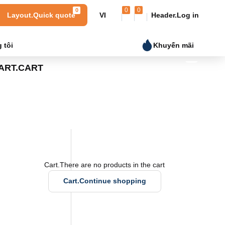
0
0
0
Layout.Quick quote
VI
Header.Log in
tôi
Khuyến mãi