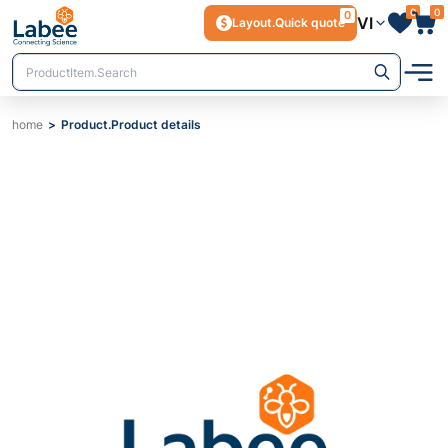
0
0
0
VI
Layout.Quick quote
home
Product.Product details