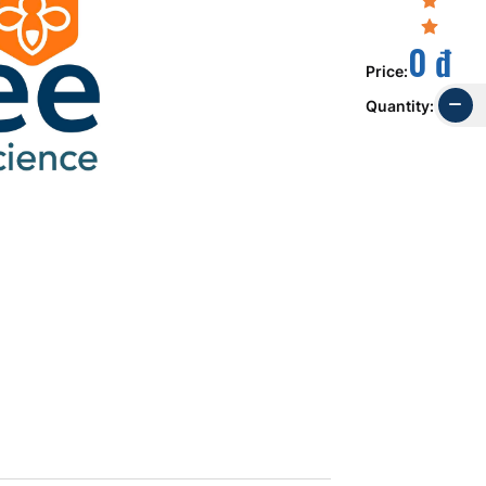
0 đ
Price
:
Quantity
: