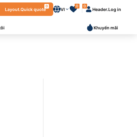
0
0
0
Layout.Quick quote
VI
Header.Log in
tôi
Khuyến mãi