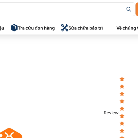
iệu
Tra cứu đơn hàng
Sửa chữa bảo trì
Về chúng 
Review
: