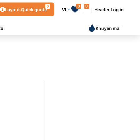
0
0
0
Layout.Quick quote
VI
Header.Log in
tôi
Khuyến mãi