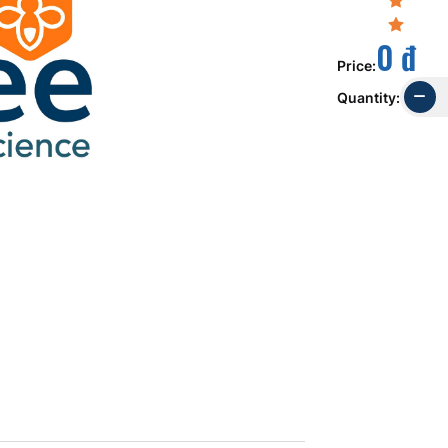
0 đ
Price
:
Quantity
: