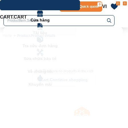
0
0
0
VI
Layout.Quick quote
home
Product.Product details