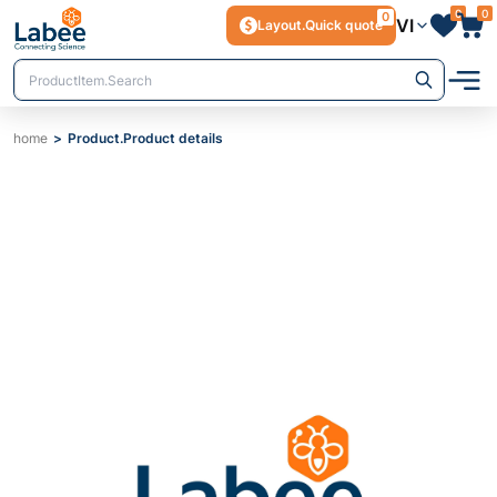
0
0
0
VI
Layout.Quick quote
home
Product.Product details