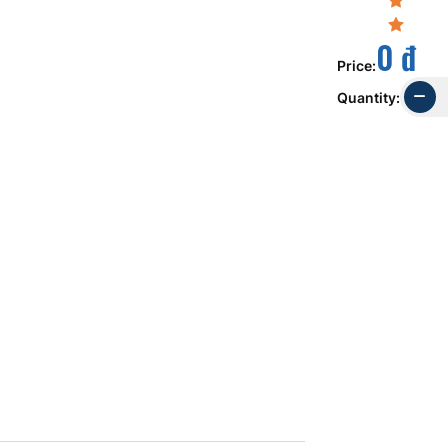
0 đ
Price
:
Quantity
: