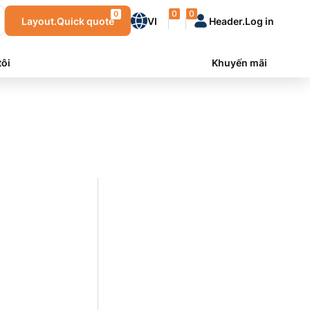
0
0
0
Layout.Quick quote
VI
Header.Log in
tôi
Khuyến mãi