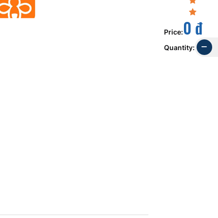
0 đ
Price
:
Quantity
: