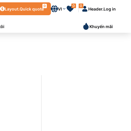
0
0
0
Layout.Quick quote
VI
Header.Log in
tôi
Khuyến mãi