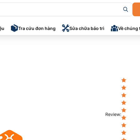
iệu
Tra cứu đơn hàng
Sửa chữa bảo trì
Về chúng 
Review
: