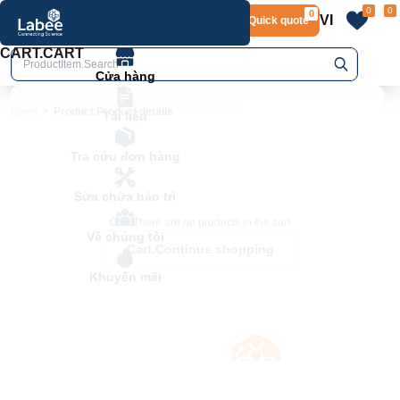
0
0
0
VI
Layout.Quick quote
home
Product.Product details