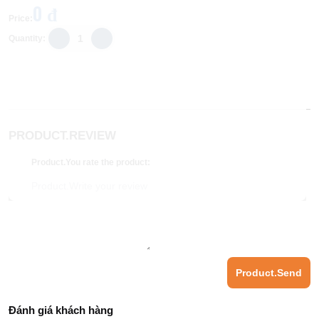
0 đ
Price
:
Quantity
:
PRODUCT.REVIEW
Product.You rate the product
:
Product.Send
Đánh giá khách hàng