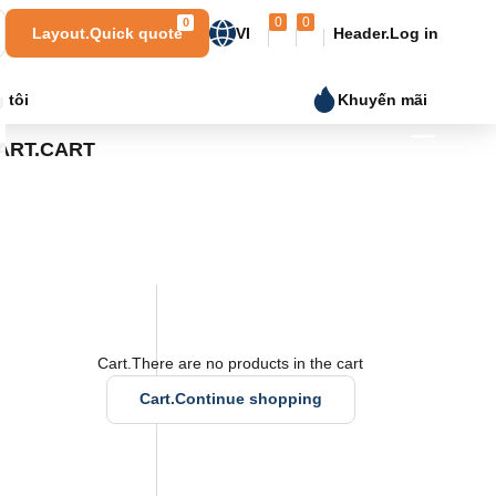
0
0
0
Layout.Quick quote
VI
Header.Log in
 tôi
Khuyến mãi