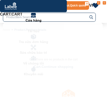
0
0
0
VI
Layout.Quick quote
home
Product.Product details