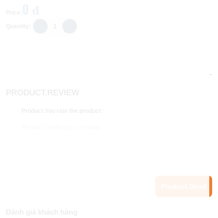
0 đ
Price
:
Quantity
:
PRODUCT.REVIEW
Product.You rate the product
:
Product.Send
Đánh giá khách hàng