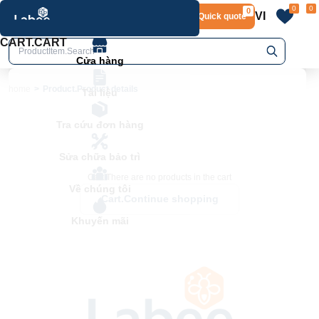
0
0
0
VI
Layout.Quick quote
home
Product.Product details