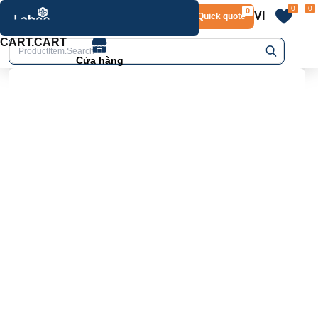
0
0
0
VI
Layout.Quick quote
home
Product.Product details