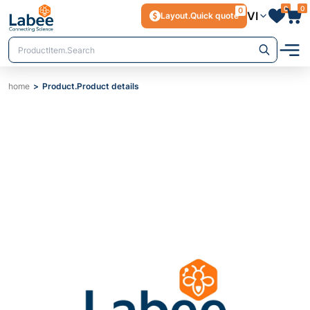
0
0
0
VI
Layout.Quick quote
home
Product.Product details