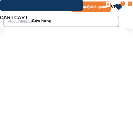
0
0
0
VI
Layout.Quick quote
home
Product.Product details