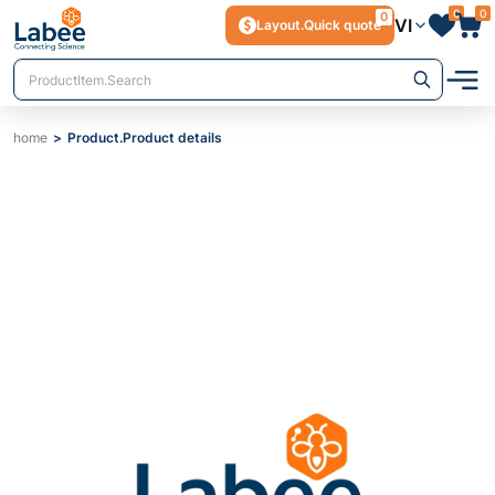
0
0
0
VI
Layout.Quick quote
home
Product.Product details