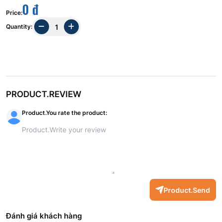
0 đ
Price
:
Quantity
:
PRODUCT.REVIEW
Product.You rate the product
:
Product.Send
Đánh giá khách hàng