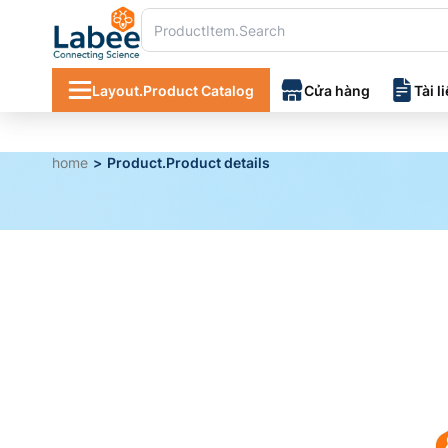
Layout.Product Catalog
Cửa hàng
Tài l
home
Product.Product details