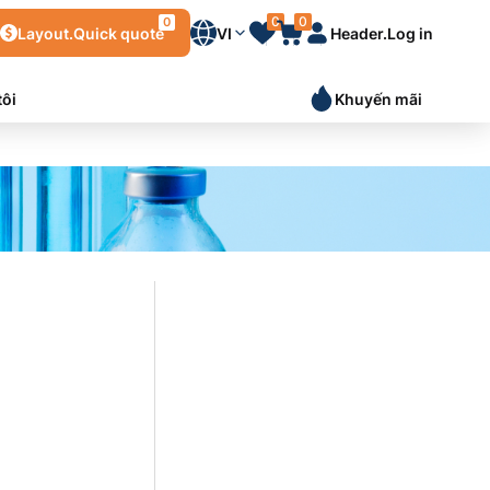
0
0
0
Layout.Quick quote
VI
Header.Log in
tôi
Khuyến mãi