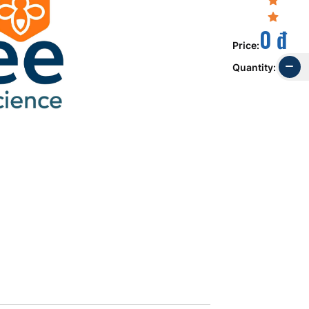
0 đ
Price
:
Quantity
: