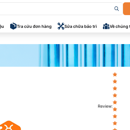
iệu
Tra cứu đơn hàng
Sửa chữa bảo trì
Về chúng 
Review
: