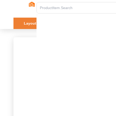
Layout.Product Catalog
Cửa hàng
Tài l
home
Product.Product details