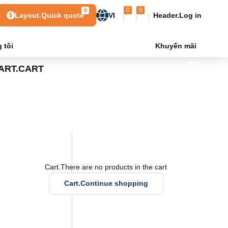
0
0
0
Layout.Quick quote
VI
Header.Log in
 tôi
Khuyến mãi