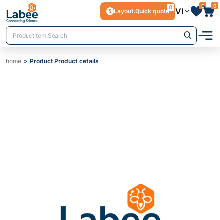
0
0
0
VI
Layout.Quick quote
home
Product.Product details