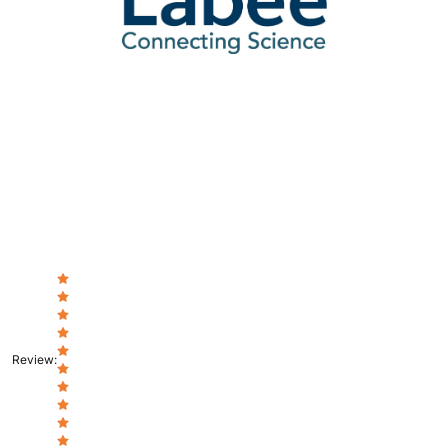
Review
: