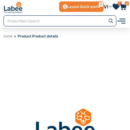
0
0
0
VI
Layout.Quick quote
home
Product.Product details