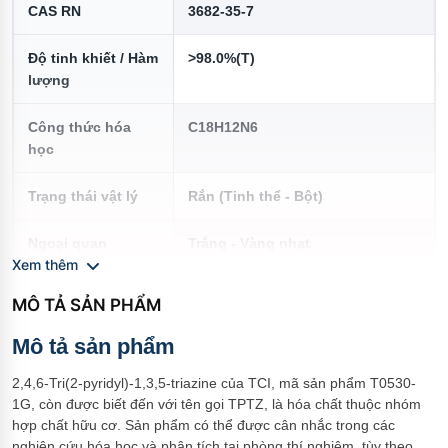
CAS RN
3682-35-7
Độ tinh khiết / Hàm
>98.0%(T)
lượng
Công thức hóa
C18H12N6
học
Trạng thái vật lý
Rắn (Tinh thể - Bột)
Ngoại quan
Trắng - Vàng nhạt
Xem thêm
Độ tan (Solubility)
Tan trong Methanol
MÔ TẢ SẢN PHẨM
Điều kiện bảo
Đóng chặt nắp chứa. Bảo quản
Mô tả sản phẩm
quản
nơi mát và tối. Bảo quản dưới khí
trơ. Nhạy cảm với không khí.
2,4,6-Tri(2-pyridyl)-1,3,5-triazine của TCI, mã sản phẩm T0530-
1G, còn được biết đến với tên gọi TPTZ, là hóa chất thuộc nhóm
hợp chất hữu cơ. Sản phẩm có thể được cân nhắc trong các
Phân loại nguy hại
Gây kích ứng da (Category 2),
nghiên cứu hóa học và phân tích tại phòng thí nghiệm, tùy theo