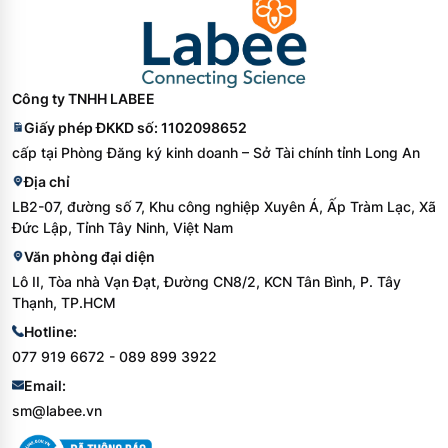
3. Sản phẩm này có số CAS RN không?
Có, theo tài liệu kỹ thuật SDS của nhà sản xuất, sản phẩm có mã
CAS RN là 3682-35-7.
4. Nên bảo quản sản phẩm này như thế nào?
Công ty TNHH LABEE
Tài liệu SDS chỉ định cần đóng chặt nắp chứa, bảo quản nơi mát
Giấy phép ĐKKD số: 1102098652
và tối. Sản phẩm nhạy cảm với không khí nên cần được lưu trữ
cấp tại Phòng Đăng ký kinh doanh – Sở Tài chính tỉnh Long An
dưới môi trường khí trơ.
Địa chỉ
5. Sản phẩm có SDS/COA không?
LB2-07, đường số 7, Khu công nghiệp Xuyên Á, Ấp Tràm Lạc, Xã
Sản phẩm có sẵn Safety Data Sheet (SDS). Đối với COA, Labee
Đức Lập, Tỉnh Tây Ninh, Việt Nam
hỗ trợ cung cấp và tra cứu dựa theo lot/batch thực tế của lô hàng
Văn phòng đại diện
khi giao.
Lô II, Tòa nhà Vạn Đạt, Đường CN8/2, KCN Tân Bình, P. Tây
Thạnh, TP.HCM
Thông tin kỹ thuật trên trang chỉ dùng cho mục đích tham khảo và
Hotline:
lựa chọn sản phẩm. Trước khi sử dụng trong quy trình phân tích,
077 919 6672 - 089 899 3922
nghiên cứu hoặc sản xuất chính thức, khách hàng cần đối chiếu
với SDS, COA, specification hoặc tài liệu chính thức mới nhất từ
Email:
hãng theo đúng mã hàng và lot/batch.
sm@labee.vn