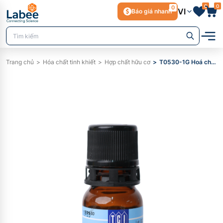
0
0
0
VI
Báo giá nhanh
Trang chủ
Hóa chất tinh khiết
Hợp chất hữu cơ
T0530-1G Hoá chất 2,4,6-Tri(2-pyridyl)-1,3,5-triazine, Purity > 98.0% (T), 1 g - TCI