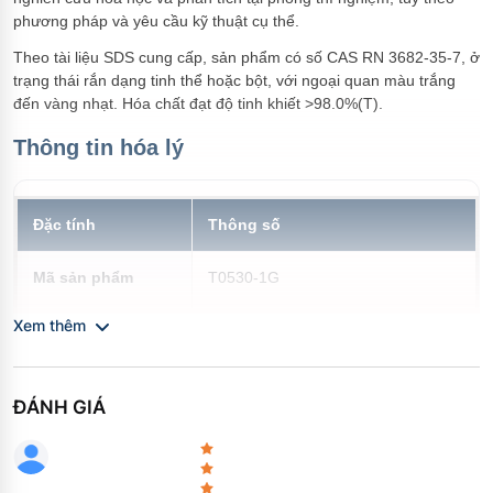
Gây kích ứng mắt nghiêm trọng
phương pháp và yêu cầu kỹ thuật cụ thể.
(Category 2A)
Theo tài liệu SDS cung cấp, sản phẩm có số CAS RN 3682-35-7, ở
trạng thái rắn dạng tinh thể hoặc bột, với ngoại quan màu trắng
đến vàng nhạt. Hóa chất đạt độ tinh khiết >98.0%(T).
Thông tin hóa lý
Đặc tính
Thông số
Mã sản phẩm
T0530-1G
Xem thêm
CAS RN
3682-35-7
Độ tinh khiết / Hàm
>98.0%(T)
ĐÁNH GIÁ
lượng
Trạng thái vật lý
Rắn (Tinh thể - Bột)