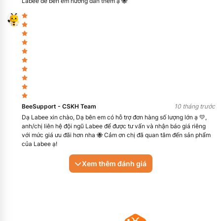
Labee để bên em hướng dẫn thêm ạ 🐝
trực tiếp từ hãng TCI.
Tư vấn lựa chọn quy cách phù hợp để tối ưu chi phí sử
dụng.
Hỗ trợ báo giá chuyên nghiệp cho phòng R&D, QA/QC,
trường viện và nhà máy.
Cung cấp sản phẩm minh bạch thương hiệu và mã hàng.
Hỗ trợ tìm mã hàng hoặc sản phẩm tương đương khi cần
thiết.
BeeSupport - CSKH Team
10 tháng trước
Dạ Labee xin chào, Dạ bên em có hỗ trợ đơn hàng số lượng lớn ạ 💛,
Các câu hỏi thường gặp (FAQ)
anh/chị liên hệ đội ngũ Labee để được tư vấn và nhận báo giá riêng
với mức giá ưu đãi hơn nha 🐝 Cảm ơn chị đã quan tâm đến sản phẩm
1. 2,4,6-Tri(2-pyridyl)-1,3,5-triazine là gì?
của Labee ạ!
2,4,6-Tri(2-pyridyl)-1,3,5-triazine (hay TPTZ) là một hợp chất hữu
cơ dạng rắn, thường được ứng dụng trong môi trường nghiên cứu
Xem thêm đánh giá
và phân tích hóa học tại phòng thí nghiệm.
2. Sản phẩm này thuộc danh mục nào trên Labee?
Sản phẩm mã T0530-1G của thương hiệu TCI thuộc danh mục
Hóa chất tinh khiết > Hợp chất hữu cơ trên hệ thống Labee.