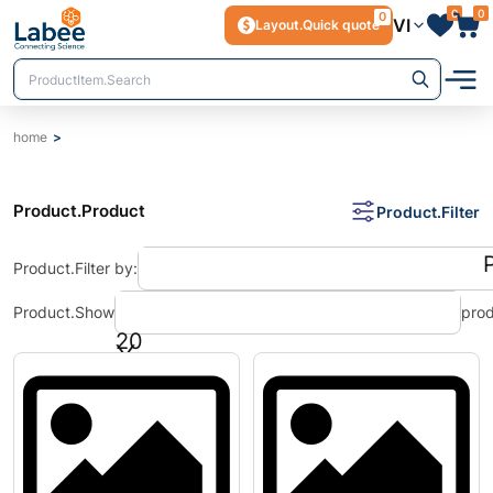
0
0
0
VI
Layout.Quick quote
home
Product.Product
Product.Filter
Product.Filter by
:
Product.Show
prod
20