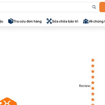
iệu
Tra cứu đơn hàng
Sửa chữa bảo trì
Về chúng 
Review
: