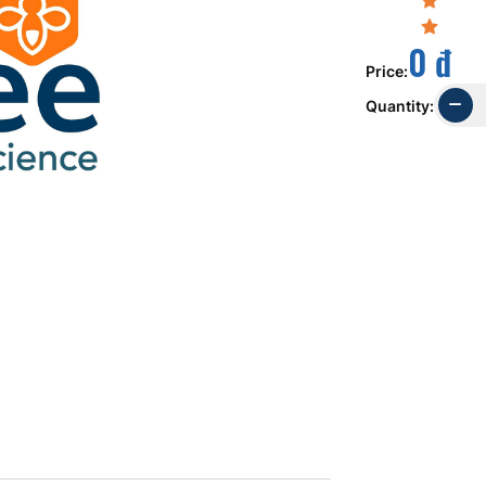
0 đ
Price
:
Quantity
: