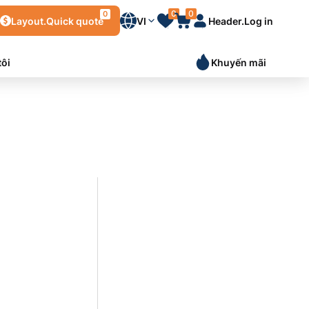
0
0
0
Layout.Quick quote
VI
Header.Log in
tôi
Khuyến mãi