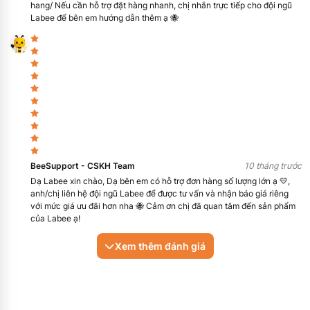
Hỗ trợ tra cứu mã hàng và tài liệu SDS/COA.
hang/ Nếu cần hỗ trợ đặt hàng nhanh, chị nhắn trực tiếp cho đội ngũ
Labee để bên em hướng dẫn thêm ạ 🐝
Tư vấn lựa chọn quy cách phù hợp.
Hỗ trợ báo giá cho phòng R&D, QA/QC, trường viện, nhà
máy.
Cung cấp sản phẩm theo thương hiệu và mã hàng rõ
ràng.
Câu hỏi thường gặp (FAQ)
1. 2-Ethylhexyl 4-Hydroxybenzoate là gì?
BeeSupport - CSKH Team
10 tháng trước
Đây là một hóa chất thuộc nhóm este của acid 4-hydroxybenzoic
Dạ Labee xin chào, Dạ bên em có hỗ trợ đơn hàng số lượng lớn ạ 💛,
(thường gọi là 2-Ethylhexylparaben), được sử dụng cho các mục
anh/chị liên hệ đội ngũ Labee để được tư vấn và nhận báo giá riêng
đích nghiên cứu và tổng hợp trong phòng thí nghiệm.
với mức giá ưu đãi hơn nha 🐝 Cảm ơn chị đã quan tâm đến sản phẩm
của Labee ạ!
2. 2-Ethylhexyl 4-Hydroxybenzoate thuộc danh mục nào trên
Labee?
Xem thêm đánh giá
Sản phẩm được phân loại vào danh mục Hóa chất tinh khiết > Hợp
chất hữu cơ trên hệ thống Labee.
3. Sản phẩm này có CAS RN không?
Có, theo tài liệu an toàn, sản phẩm có số CAS RN là 5153-25-3.