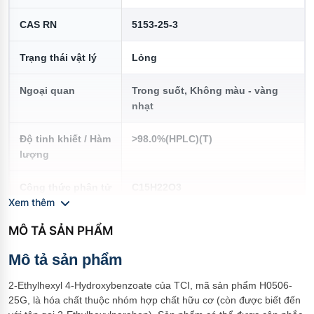
CAS RN
5153-25-3
Trạng thái vật lý
Lỏng
Ngoại quan
Trong suốt, Không màu - vàng
nhạt
Độ tinh khiết / Hàm
>98.0%(HPLC)(T)
lượng
Công thức phân tử
C15H22O3
Xem thêm
Điểm sôi
270°C/6.7kPa
MÔ TẢ SẢN PHẨM
Tỷ trọng / Khối
1.04
Mô tả sản phẩm
lượng riêng
2-Ethylhexyl 4-Hydroxybenzoate của TCI, mã sản phẩm H0506-
25G, là hóa chất thuộc nhóm hợp chất hữu cơ (còn được biết đến
Điều kiện bảo
Đậy kín. Bảo quản nơi mát và tối.