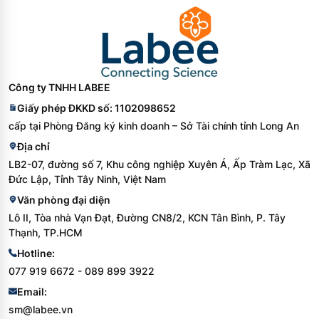
4. Sản phẩm có SDS/COA không?
Sản phẩm đã có sẵn tài liệu An toàn (SDS). Chứng nhận phân tích
(COA) có thể được Labee hỗ trợ tra cứu theo lot/batch tùy thuộc
vào đợt cung cấp từ hãng TCI.
Công ty TNHH LABEE
5. Nên bảo quản sản phẩm này như thế nào?
Giấy phép ĐKKD số: 1102098652
Theo tài liệu SDS, hóa chất cần được đậy kín nắp và lưu trữ ở khu
cấp tại Phòng Đăng ký kinh doanh – Sở Tài chính tỉnh Long An
vực mát và tối.
Địa chỉ
6. Labee có hỗ trợ báo giá và tư vấn sản phẩm không?
LB2-07, đường số 7, Khu công nghiệp Xuyên Á, Ấp Tràm Lạc, Xã
Có, Labee luôn sẵn sàng tư vấn kỹ thuật và cung cấp báo giá chi
Đức Lập, Tỉnh Tây Ninh, Việt Nam
tiết cho các doanh nghiệp, phòng kiểm nghiệm và viện nghiên cứu.
Văn phòng đại diện
Lô II, Tòa nhà Vạn Đạt, Đường CN8/2, KCN Tân Bình, P. Tây
Khuyến cáo:
Thông tin kỹ thuật trên trang chỉ dùng cho mục đích
Thạnh, TP.HCM
tham khảo và lựa chọn sản phẩm. Trước khi sử dụng trong quy
Hotline:
trình phân tích, nghiên cứu hoặc sản xuất chính thức, khách hàng
cần đối chiếu với SDS, COA, specification hoặc tài liệu chính thức
077 919 6672 - 089 899 3922
mới nhất từ hãng theo đúng mã hàng và lot/batch.
Email:
sm@labee.vn