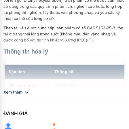
với tên gọi 2-Ethylhexylparaben). Sản phẩm có thể được cân nhắc
quản
sử dụng trong các quy trình phân tích, nghiên cứu hoặc tổng hợp
tại phòng thí nghiệm, tùy thuộc vào phương pháp và yêu cầu kỹ
Phân loại nguy hại
Gây kích ứng da (Cấp 2), Gây
thuật cụ thể của từng cơ sở.
kích ứng mắt nghiêm trọng (Cấp
2A), Dị ứng da (Cấp 1)
Theo tài liệu được cung cấp, sản phẩm có số CAS 5153-25-3, tồn
tại ở trạng thái lỏng trong suốt (không màu đến vàng nhạt) và
được công bố với độ tinh khiết >98.0%(HPLC)(T).
Thông tin hóa lý
Đặc tính
Thông số
Mã sản phẩm
H0506-25G
Xem thêm
CAS RN
5153-25-3
ĐÁNH GIÁ
Độ tinh khiết / Hàm
>98.0%(HPLC)(T)
lượng