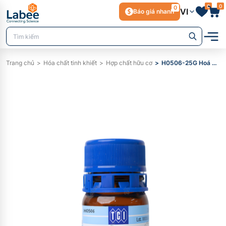
0
0
0
VI
Báo giá nhanh
Trang chủ
Hóa chất tinh khiết
Hợp chất hữu cơ
H0506-25G Hoá chất 2-Ethylhexyl 4-Hydroxybenzoate, Purity > 98.0% (HPLC)(T), 25 g - TCI