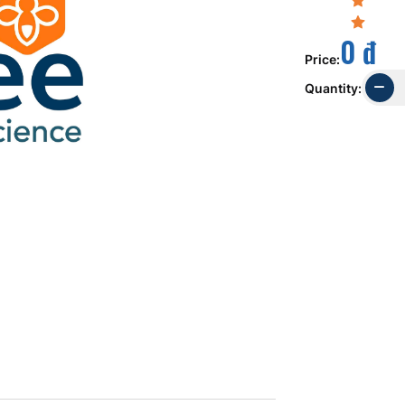
0 đ
Price
:
Quantity
: