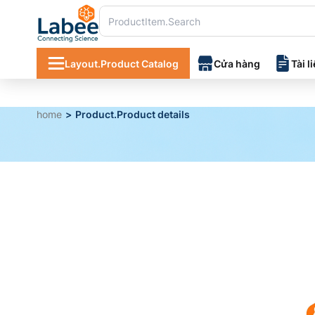
Layout.Product Catalog
Cửa hàng
Tài l
home
Product.Product details