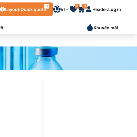
0
0
0
Layout.Quick quote
VI
Header.Log in
tôi
Khuyến mãi