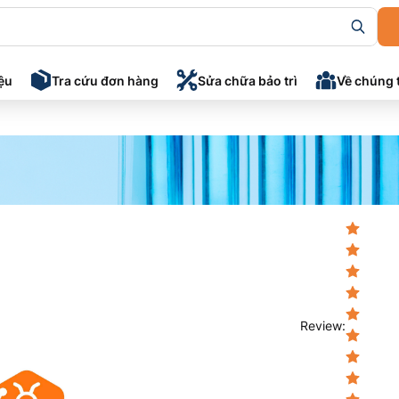
iệu
Tra cứu đơn hàng
Sửa chữa bảo trì
Về chúng 
Review
: