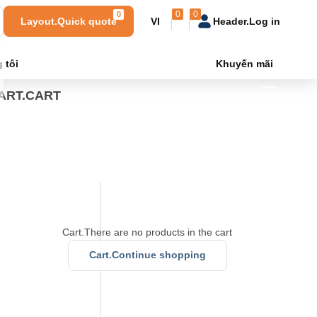
0
0
0
Layout.Quick quote
VI
Header.Log in
tôi
Khuyến mãi