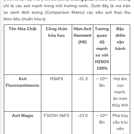
chỉ là các axit mạnh trong môi trường nước. Dưới đây là ma trận
so sánh định lượng (Comparison Matrix) các siêu axit thực thụ
theo tiêu chuẩn hóa lý:
Tên Hóa Chất
Công thức
Hàm Axit
Tương
Đặc
hóa học
Hammett
quan
điểm
(H0)
độ
vận
mạnh
hành
so với
H2SO4
100%
Axit
HSbF6
-31.3
~ 10¹⁶
Hút ẩm
Fluoroantimonic
lần
cực
mạnh,
ăn mòn
thủy tinh
Axit Magic
FSO3H·SbF5
-23.0
~ 10¹¹
Phá hủy
lần
cấu trúc
nến