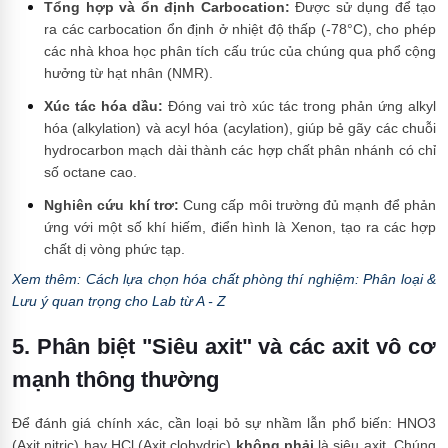
Tổng hợp và ổn định Carbocation:
Được sử dụng để tạo
ra các carbocation ổn định ở nhiệt độ thấp (-78°C), cho phép
các nhà khoa học phân tích cấu trúc của chúng qua phổ cộng
hưởng từ hạt nhân (NMR).
Xúc tác hóa dầu:
Đóng vai trò xúc tác trong phản ứng alkyl
hóa (alkylation) và acyl hóa (acylation), giúp bẻ gãy các chuỗi
hydrocarbon mạch dài thành các hợp chất phân nhánh có chỉ
số octane cao.
Nghiên cứu khí trơ:
Cung cấp môi trường đủ mạnh để phản
ứng với một số khí hiếm, điển hình là Xenon, tạo ra các hợp
chất dị vòng phức tạp.
Xem thêm: Cách lựa chọn hóa chất phòng thí nghiệm: Phân loại &
Lưu ý quan trọng cho Lab từ A - Z
5. Phân biệt "Siêu axit" và các axit vô cơ
mạnh thông thường
Để đánh giá chính xác, cần loại bỏ sự nhầm lẫn phổ biến: HNO3
(Axit nitric) hay HCl (Axit clohydric)
không phải
là siêu axit. Chúng