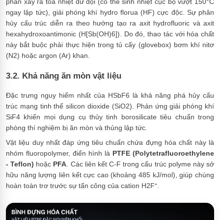
phân xảy ra tỏa nhiệt dữ dội (có thể sinh nhiệt cục bộ vượt 150°C
ngay lập tức), giải phóng khí hydro florua (HF) cực độc. Sự phân
hủy cấu trúc diễn ra theo hướng tạo ra axit hydrofluoric và axit
hexahydroxoantimonic (H[Sb(OH)6]). Do đó, thao tác với hóa chất
này bắt buộc phải thực hiện trong tủ cấy (glovebox) bơm khí nitơ
(N2) hoặc argon (Ar) khan.
3.2. Khả năng ăn mòn vật liệu
Đặc trưng nguy hiểm nhất của HSbF6 là khả năng phá hủy cấu
trúc mạng tinh thể silicon dioxide (SiO2). Phản ứng giải phóng khí
SiF4 khiến mọi dụng cụ thủy tinh borosilicate tiêu chuẩn trong
phòng thí nghiệm bị ăn mòn và thủng lập tức.
Vật liệu duy nhất đáp ứng tiêu chuẩn chứa đựng hóa chất này là
nhóm fluoropolymer, điển hình là
PTFE (Polytetrafluoroethylene
- Teflon)
hoặc
PFA
. Các liên kết C-F trong cấu trúc polyme này sở
hữu năng lượng liên kết cực cao (khoảng 485 kJ/mol), giúp chúng
hoàn toàn trơ trước sự tấn công của cation H2F⁺.