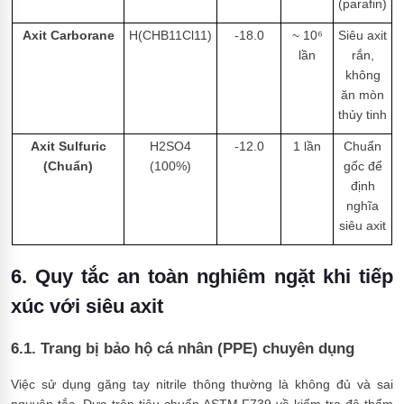
(parafin)
Axit Carborane
H(CHB11Cl11)
-18.0
~ 10⁶
Siêu axit
lần
rắn,
không
ăn mòn
thủy tinh
Axit Sulfuric
H2SO4
-12.0
1 lần
Chuẩn
(Chuẩn)
(100%)
gốc để
định
nghĩa
siêu axit
6. Quy tắc an toàn nghiêm ngặt khi tiếp
xúc với siêu axit
6.1. Trang bị bảo hộ cá nhân (PPE) chuyên dụng
Việc sử dụng găng tay nitrile thông thường là không đủ và sai
nguyên tắc. Dựa trên tiêu chuẩn ASTM F739 về kiểm tra độ thẩm