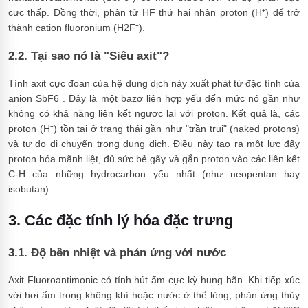
cực thấp. Đồng thời, phân tử HF thứ hai nhận proton (H⁺) để trở
thành cation fluoronium (H2F⁺).
2.2. Tại sao nó là "Siêu axit"?
Tính axit cực đoan của hệ dung dịch này xuất phát từ đặc tính của
anion SbF6⁻. Đây là một bazơ liên hợp yếu đến mức nó gần như
không có khả năng liên kết ngược lại với proton. Kết quả là, các
proton (H⁺) tồn tại ở trạng thái gần như "trần trụi" (naked protons)
và tự do di chuyển trong dung dịch. Điều này tạo ra một lực đẩy
proton hóa mãnh liệt, đủ sức bẻ gãy và gắn proton vào các liên kết
C-H của những hydrocarbon yếu nhất (như neopentan hay
isobutan).
3. Các đặc tính lý hóa đặc trưng
3.1. Độ bền nhiệt và phản ứng với nước
Axit Fluoroantimonic có tính hút ẩm cực kỳ hung hãn. Khi tiếp xúc
với hơi ẩm trong không khí hoặc nước ở thể lỏng, phản ứng thủy