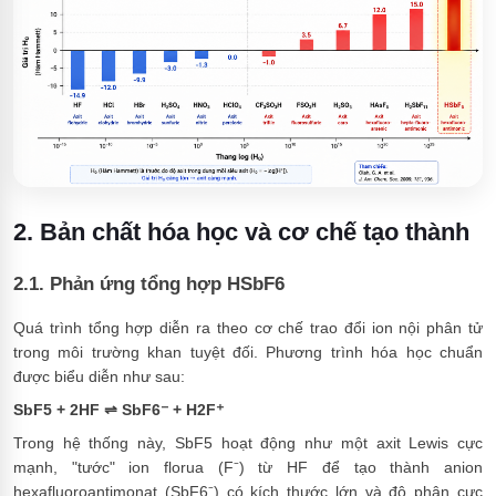
2. Bản chất hóa học và cơ chế tạo thành
2.1. Phản ứng tổng hợp HSbF6
Quá trình tổng hợp diễn ra theo cơ chế trao đổi ion nội phân tử
trong môi trường khan tuyệt đối. Phương trình hóa học chuẩn
được biểu diễn như sau:
SbF5 + 2HF ⇌ SbF6⁻ + H2F⁺
Trong hệ thống này, SbF5 hoạt động như một axit Lewis cực
mạnh, "tước" ion florua (F⁻) từ HF để tạo thành anion
hexafluoroantimonat (SbF6⁻) có kích thước lớn và độ phân cực