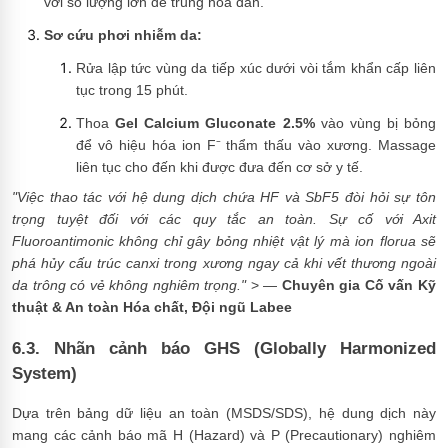
với số lượng lớn để trung hòa dần.
Sơ cứu phơi nhiễm da:
Rửa lập tức vùng da tiếp xúc dưới vòi tắm khẩn cấp liên
tục trong 15 phút.
Thoa
Gel Calcium Gluconate 2.5%
vào vùng bị bỏng
để vô hiệu hóa ion F⁻ thẩm thấu vào xương. Massage
liên tục cho đến khi được đưa đến cơ sở y tế.
"Việc thao tác với hệ dung dịch chứa HF và SbF5 đòi hỏi sự tôn
trọng tuyệt đối với các quy tắc an toàn. Sự cố với Axit
Fluoroantimonic không chỉ gây bỏng nhiệt vật lý mà ion florua sẽ
phá hủy cấu trúc canxi trong xương ngay cả khi vết thương ngoài
da trông có vẻ không nghiêm trọng."
> —
Chuyên gia Cố vấn Kỹ
thuật & An toàn Hóa chất, Đội ngũ Labee
6.3. Nhãn cảnh báo GHS (Globally Harmonized
System)
Dựa trên bảng dữ liệu an toàn (MSDS/SDS), hệ dung dịch này
mang các cảnh báo mã H (Hazard) và P (Precautionary) nghiêm