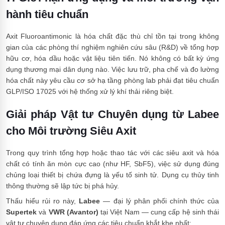
hành tiêu chuẩn
Axit Fluoroantimonic là hóa chất đặc thù chỉ tồn tại trong không
gian của các phòng thí nghiệm nghiên cứu sâu (R&D) về tổng hợp
hữu cơ, hóa dầu hoặc vật liệu tiên tiến. Nó không có bất kỳ ứng
dụng thương mại dân dụng nào. Việc lưu trữ, pha chế và đo lường
hóa chất này yêu cầu cơ sở hạ tầng phòng lab phải đạt tiêu chuẩn
GLP/ISO 17025 với hệ thống xử lý khí thải riêng biệt.
Giải pháp Vật tư Chuyên dụng từ Labee
cho Môi trường Siêu Axit
Trong quy trình tổng hợp hoặc thao tác với các siêu axit và hóa
chất có tính ăn mòn cực cao (như HF, SbF5), việc sử dụng đúng
chủng loại thiết bị chứa đựng là yếu tố sinh tử. Dụng cụ thủy tinh
thông thường sẽ lập tức bị phá hủy.
Thấu hiểu rủi ro này,
Labee
— đại lý phân phối chính thức của
Supertek
và
VWR (Avantor)
tại Việt Nam — cung cấp hệ sinh thái
vật tư chuyên dụng đáp ứng các tiêu chuẩn khắt khe nhất: