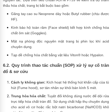
thấu hóa chất, trang bị bắt buộc bao gồm:
Găng tay cao su Neoprene dày hoặc Butyl rubber (chịu được
HF).
Kính bảo hộ toàn râm (Face shield) kết hợp kính chống hóa
chất ôm sát (Goggles).
Mặt nạ phòng độc nguyên mặt trang bị phin lọc khí acid
chuyên dụng.
Tạp dề chống hóa chất bằng vật liệu Viton® hoặc Hypalon.
6.2. Quy trình thao tác chuẩn (SOP) xử lý sự cố tràn
đổ & sơ cứu
Cách ly không gian:
Kích hoạt hệ thống hút khẩn cấp của tủ
hút (Fume hood), sơ tán nhân sự khỏi bán kính 5 mét.
Trung hòa hóa chất:
Tuyệt đối không dùng nước để dội rửa
trực tiếp hóa chất tràn đổ. Sử dụng chất hấp thụ chuyên dụng
cho acid vô cơ hoặc rắc bột natri bicarbonat (NaHCO3) khô