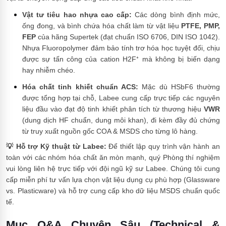
Vật tư tiêu hao nhựa cao cấp:
Các dòng bình định mức,
ống đong, và bình chứa hóa chất làm từ vật liệu
PTFE, PMP,
FEP
của hãng Supertek (đạt chuẩn ISO 6706, DIN ISO 1042).
Nhựa Fluoropolymer đảm bảo tính trơ hóa học tuyệt đối, chịu
được sự tấn công của cation H2F⁺ mà không bị biến dạng
hay nhiễm chéo.
Hóa chất tinh khiết chuẩn ACS:
Mặc dù HSbF6 thường
được tổng hợp tại chỗ, Labee cung cấp trực tiếp các nguyên
liệu đầu vào đạt độ tinh khiết phân tích từ thương hiệu
VWR
(dung dịch HF chuẩn, dung môi khan), đi kèm đầy đủ chứng
từ truy xuất nguồn gốc COA & MSDS cho từng lô hàng.
💡 Hỗ trợ Kỹ thuật từ Labee:
Để thiết lập quy trình vận hành an
toàn với các nhóm hóa chất ăn mòn mạnh, quý Phòng thí nghiệm
vui lòng liên hệ trực tiếp với đội ngũ kỹ sư Labee. Chúng tôi cung
cấp miễn phí tư vấn lựa chọn vật liệu dụng cụ phù hợp (Glassware
vs. Plasticware) và hỗ trợ cung cấp kho dữ liệu MSDS chuẩn quốc
tế.
Mục Q&A Chuyên Sâu (Technical &