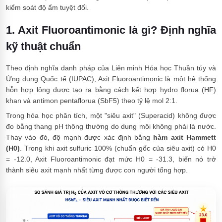
kiểm soát độ ẩm tuyệt đối.
1. Axit Fluoroantimonic là gì? Định nghĩa
kỹ thuật chuẩn
Theo định nghĩa danh pháp của Liên minh Hóa học Thuần túy và
Ứng dụng Quốc tế (IUPAC), Axit Fluoroantimonic là một hệ thống
hỗn hợp lỏng được tạo ra bằng cách kết hợp hydro florua (HF)
khan và antimon pentaflorua (SbF5) theo tỷ lệ mol 2:1.
Trong hóa học phân tích, một "siêu axit" (Superacid) không được
đo bằng thang pH thông thường do dung môi không phải là nước.
Thay vào đó, độ mạnh được xác định bằng
hàm axit Hammett
(H0)
. Trong khi axit sulfuric 100% (chuẩn gốc của siêu axit) có H0
= -12.0, Axit Fluoroantimonic đạt mức H0 = -31.3, biến nó trở
thành siêu axit mạnh nhất từng được con người tổng hợp.