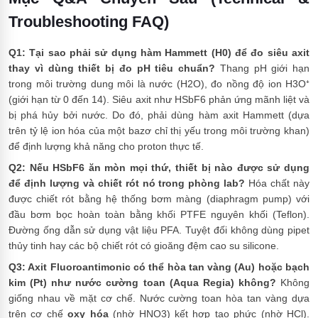
Troubleshooting FAQ)
Q1: Tại sao phải sử dụng hàm Hammett (H0) để đo siêu axit
thay vì dùng thiết bị đo pH tiêu chuẩn?
Thang pH giới hạn
trong môi trường dung môi là nước (H2O), đo nồng độ ion H3O⁺
(giới hạn từ 0 đến 14). Siêu axit như HSbF6 phản ứng mãnh liệt và
bị phá hủy bởi nước. Do đó, phải dùng hàm axit Hammett (dựa
trên tỷ lệ ion hóa của một bazơ chỉ thị yếu trong môi trường khan)
để định lượng khả năng cho proton thực tế.
Q2: Nếu HSbF6 ăn mòn mọi thứ, thiết bị nào được sử dụng
để định lượng và chiết rót nó trong phòng lab?
Hóa chất này
được chiết rót bằng hệ thống bơm màng (diaphragm pump) với
đầu bơm bọc hoàn toàn bằng khối PTFE nguyên khối (Teflon).
Đường ống dẫn sử dụng vật liệu PFA. Tuyệt đối không dùng pipet
thủy tinh hay các bộ chiết rót có gioăng đệm cao su silicone.
Q3: Axit Fluoroantimonic có thể hòa tan vàng (Au) hoặc bạch
kim (Pt) như nước cường toan (Aqua Regia) không?
Không
giống nhau về mặt cơ chế. Nước cường toan hòa tan vàng dựa
trên cơ chế
oxy hóa
(nhờ HNO3) kết hợp tạo phức (nhờ HCl).