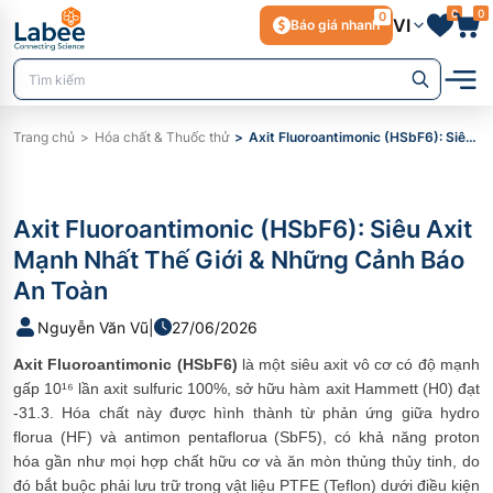
0
0
0
VI
Báo giá nhanh
Trang chủ
Hóa chất & Thuốc thử
Axit Fluoroantimonic (HSbF6): Siêu Axit Mạnh Nhất Thế Giới & Những Cảnh Báo An Toàn
Axit Fluoroantimonic (HSbF6): Siêu Axit
Mạnh Nhất Thế Giới & Những Cảnh Báo
An Toàn
Nguyễn Văn Vũ
|
27/06/2026
Axit Fluoroantimonic (HSbF6)
là một siêu axit vô cơ có độ mạnh
gấp 10¹⁶ lần axit sulfuric 100%, sở hữu hàm axit Hammett (H0) đạt
-31.3. Hóa chất này được hình thành từ phản ứng giữa hydro
florua (HF) và antimon pentaflorua (SbF5), có khả năng proton
hóa gần như mọi hợp chất hữu cơ và ăn mòn thủng thủy tinh, do
đó bắt buộc phải lưu trữ trong vật liệu PTFE (Teflon) dưới điều kiện