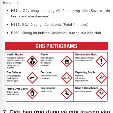
trọng nhất:
H314:
Gây bỏng da nặng và tổn thương mắt (Severe skin
burns and eye damage).
H330:
Gây tử vong nếu hít phải (Fatal if inhaled).
P260:
Không hít bụi/khói/khí/hơi/bụi sương của hóa chất.
7. Giới hạn ứng dụng và môi trường vận