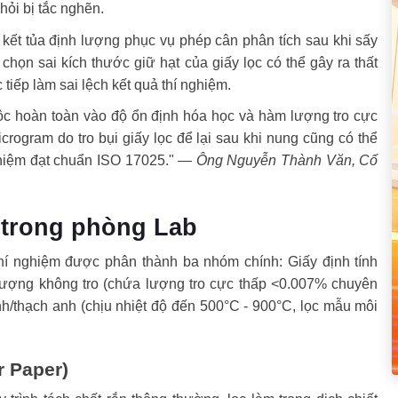
ỏi bị tắc nghẽn.
 kết tủa định lượng phục vụ phép cân phân tích sau khi sấy
họn sai kích thước giữ hạt của giấy lọc có thể gây ra thất
 tiếp làm sai lệch kết quả thí nghiệm.
ộc hoàn toàn vào độ ổn định hóa học và hàm lượng tro cực
rogram do tro bụi giấy lọc để lại sau khi nung cũng có thể
ghiệm đạt chuẩn ISO 17025." —
Ông Nguyễn Thành Văn, Cố
n trong phòng Lab
hí nghiệm được phân thành ba nhóm chính: Giấy định tính
h lượng không tro (chứa lượng tro cực thấp <0.007% chuyên
nh/thạch anh (chịu nhiệt độ đến 500°C - 900°C, lọc mẫu môi
er Paper)