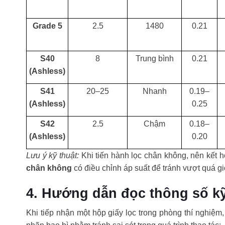
Grade 5
2.5
1480
0.21
S40
8
Trung bình
0.21
(Ashless)
S41
20–25
Nhanh
0.19–
(Ashless)
0.25
S42
2.5
Chậm
0.18–
(Ashless)
0.20
Lưu ý kỹ thuật:
Khi tiến hành lọc chân không, nên kết h
chân không
có điều chỉnh áp suất để tránh vượt quá giớ
4. Hướng dẫn đọc thông số kỹ 
Khi tiếp nhận một hộp giấy lọc trong phòng thí nghiệm,