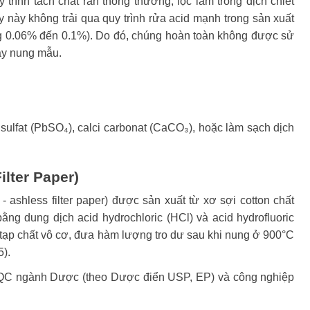
 trình tách chất rắn thông thường, lọc làm trong dịch chiết
 này không trải qua quy trình rửa acid mạnh trong sản xuất
ng 0.06% đến 0.1%). Do đó, chúng hoàn toàn không được sử
ay nung mẫu.
 sulfat (PbSO₄), calci carbonat (CaCO₃), hoặc làm sạch dịch
ilter Paper)
 - ashless filter paper) được sản xuất từ xơ sợi cotton chất
ng dung dịch acid hydrochloric (HCl) và acid hydrofluoric
 tạp chất vô cơ, đưa hàm lượng tro dư sau khi nung ở 900°C
).
 QC ngành Dược (theo Dược điển USP, EP) và công nghiệp