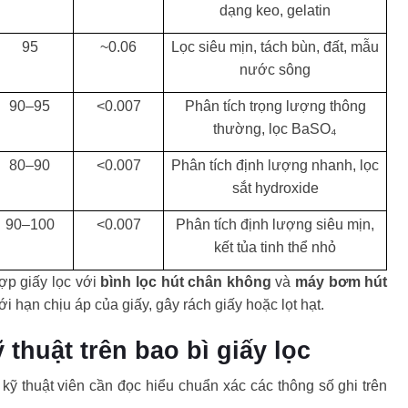
dạng keo, gelatin
95
~0.06
Lọc siêu mịn, tách bùn, đất, mẫu
nước sông
90–95
<0.007
Phân tích trọng lượng thông
thường, lọc BaSO₄
80–90
<0.007
Phân tích định lượng nhanh, lọc
sắt hydroxide
90–100
<0.007
Phân tích định lượng siêu mịn,
kết tủa tinh thể nhỏ
ợp giấy lọc với
bình lọc hút chân không
và
máy bơm hút
i hạn chịu áp của giấy, gây rách giấy hoặc lọt hạt.
thuật trên bao bì giấy lọc
 kỹ thuật viên cần đọc hiểu chuẩn xác các thông số ghi trên