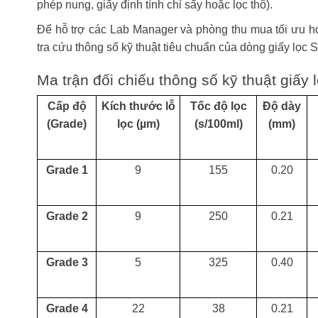
phép nung, giấy định tính chỉ sấy hoặc lọc thô).
Để hỗ trợ các Lab Manager và phòng thu mua tối ưu hó
tra cứu thông số kỹ thuật tiêu chuẩn của dòng giấy lọc 
Ma trận đối chiếu thông số kỹ thuật giấy 
Cấp độ
Kích thước lỗ
Tốc độ lọc
Độ dày
(Grade)
lọc (µm)
(s/100ml)
(mm)
Grade 1
9
155
0.20
Grade 2
9
250
0.21
Grade 3
5
325
0.40
Grade 4
22
38
0.21