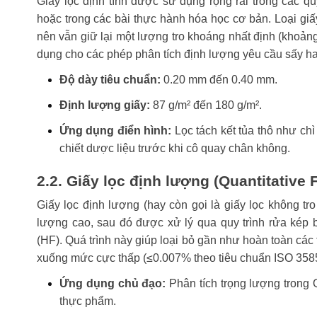
Giấy lọc định tính được sử dụng rộng rãi trong các quy
hoặc trong các bài thực hành hóa học cơ bản. Loại giấy
nên vẫn giữ lại một lượng tro khoáng nhất định (khoả
dụng cho các phép phân tích định lượng yêu cầu sấy h
Độ dày tiêu chuẩn:
0.20 mm đến 0.40 mm.
Định lượng giấy:
87 g/m² đến 180 g/m².
Ứng dụng điển hình:
Lọc tách kết tủa thô như chì
chiết dược liệu trước khi cô quay chân không.
2.2. Giấy lọc định lượng (Quantitative F
Giấy lọc định lượng (hay còn gọi là giấy lọc không tro
lượng cao, sau đó được xử lý qua quy trình rửa kép bằ
(HF). Quá trình này giúp loại bỏ gần như hoàn toàn các
xuống mức cực thấp (≤0.007% theo tiêu chuẩn ISO 3585
Ứng dụng chủ đạo:
Phân tích trọng lượng trong
thực phẩm.