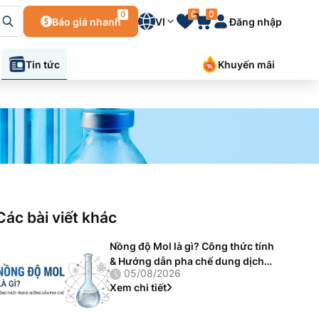
0
0
0
Báo giá nhanh
VI
Đăng nhập
Tin tức
Khuyến mãi
Các bài viết khác
Nồng độ Mol là gì? Công thức tính
& Hướng dẫn pha chế dung dịch
05/08/2026
chuẩn
Xem chi tiết