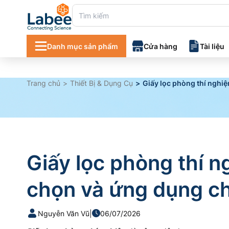
Danh mục sản phẩm
Cửa hàng
Tài liệu
Danh mục tà
Trang chủ
Thiết Bị & Dụng Cụ
Giấy lọc phòng thí nghi
Chứng chỉ 
Giấy lọc phòng thí 
chọn và ứng dụng c
Nguyễn Văn Vũ
|
06/07/2026