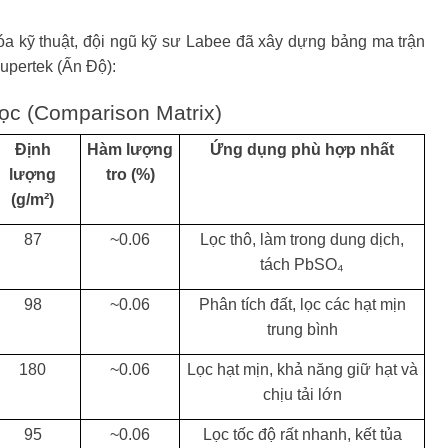
a kỹ thuật, đội ngũ kỹ sư Labee đã xây dựng bảng ma trận
Supertek (Ấn Độ):
lọc (Comparison Matrix)
Định
Hàm lượng
Ứng dụng phù hợp nhất
lượng
tro (%)
(g/m²)
87
~0.06
Lọc thô, làm trong dung dịch,
tách PbSO₄
98
~0.06
Phân tích đất, lọc các hạt mịn
trung bình
180
~0.06
Lọc hạt mịn, khả năng giữ hạt và
chịu tải lớn
95
~0.06
Lọc tốc độ rất nhanh, kết tủa