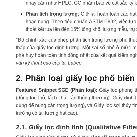
nhạy cảm như HPLC, GC nhằm bảo vệ cột sắc ký kh
Phân tích trọng lượng:
Giữ lại hoàn toàn các hạt
hoặc nung. Theo tiêu chuẩn ASTM E832, việc lựa c
thoát kết tủa lên đến 15% tổng khối lượng mẫu, trực
"Độ chính xác của phép phân tích trọng lượng phụ thu
thấp của giấy lọc định lượng. Một sai số nhỏ ở mức mic
phá hủy hoàn toàn tính đồng nhất của kết quả kiểm n
vấn kỹ thuật cao cấp tại Labee.
2. Phân loại giấy lọc phổ biế
Featured Snippet SGE (Phân loại):
Giấy lọc phòng t
(dùng lọc thô, tách chất rắn thông thường), Giấy địn
dùng để nung cân trọng lượng), và Giấy lọc sợi thủy ti
trường có tải lượng hạt cao).
2.1. Giấy lọc định tính (Qualitative Filt