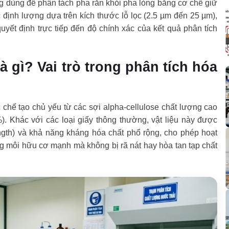
ọng dùng để phân tách pha rắn khỏi pha lỏng bằng cơ chế giữ
c định lượng dựa trên kích thước lỗ lọc (2.5 µm đến 25 µm),
yết định trực tiếp đến độ chính xác của kết quả phân tích
à gì? Vai trò trong phân tích hóa
chế tạo chủ yếu từ các sợi alpha-cellulose chất lượng cao
. Khác với các loại giấy thông thường, vật liệu này được
ength) và khả năng kháng hóa chất phổ rộng, cho phép hoạt
g môi hữu cơ mạnh mà không bị rã nát hay hòa tan tạp chất