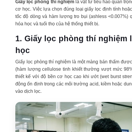
Giấy lọc phòng thí nghiệm
là vật tư tiêu hao quan tr
cơ học. Việc lựa chọn đúng loại giấy lọc định tính hoặ
tốc độ dòng và hàm lượng tro bụi (ashless <0.007%) qu
hóa học và tuổi thọ của hệ thống thiết bị.
1. Giấy lọc phòng thí nghiệm l
học
Giấy lọc phòng thí nghiệm là một màng bán thấm được 
(hàm lượng cellulose tinh khiết thường vượt mức 98%)
thiết kế với độ bền cơ học cao khi ướt (wet burst str
động ổn định trong các môi trường acid, kiềm hoặc dun
vào dịch lọc.