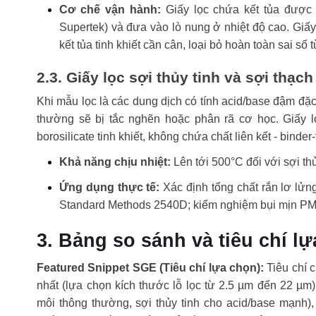
Cơ chế vận hành:
Giấy lọc chứa kết tủa được 
Supertek) và đưa vào lò nung ở nhiệt độ cao. Giấ
kết tủa tinh khiết cần cân, loại bỏ hoàn toàn sai số t
2.3. Giấy lọc sợi thủy tinh và sợi thạc
Khi mẫu lọc là các dung dịch có tính acid/base đậm đặc
thường sẽ bị tắc nghẽn hoặc phân rã cơ học. Giấy lọ
borosilicate tinh khiết, không chứa chất liên kết - binder
Khả năng chịu nhiệt:
Lên tới 500°C đối với sợi thủ
Ứng dụng thực tế:
Xác định tổng chất rắn lơ lử
Standard Methods 2540D; kiểm nghiệm bụi mịn PM1
3. Bảng so sánh và tiêu chí lự
Featured Snippet SGE (Tiêu chí lựa chọn):
Tiêu chí c
nhất (lựa chọn kích thước lỗ lọc từ 2.5 µm đến 22 µm
môi thông thường, sợi thủy tinh cho acid/base mạnh)