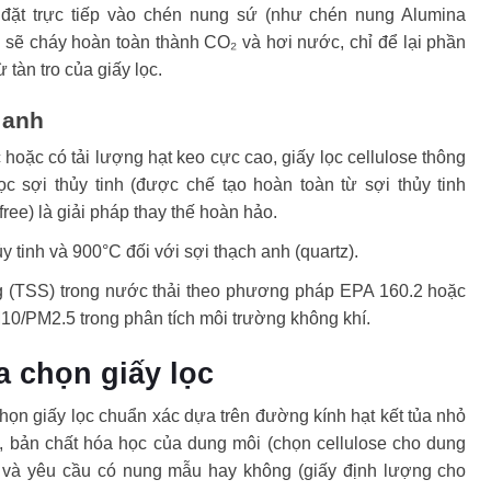
đặt trực tiếp vào chén nung sứ (như chén nung Alumina
y sẽ cháy hoàn toàn thành CO₂ và hơi nước, chỉ để lại phần
ừ tàn tro của giấy lọc.
h anh
 hoặc có tải lượng hạt keo cực cao, giấy lọc cellulose thông
c sợi thủy tinh (được chế tạo hoàn toàn từ sợi thủy tinh
-free) là giải pháp thay thế hoàn hảo.
y tinh và 900°C đối với sợi thạch anh (quartz).
ng (TSS) trong nước thải theo phương pháp EPA 160.2 hoặc
0/PM2.5 trong phân tích môi trường không khí.
a chọn giấy lọc
họn giấy lọc chuẩn xác dựa trên đường kính hạt kết tủa nhỏ
), bản chất hóa học của dung môi (chọn cellulose cho dung
, và yêu cầu có nung mẫu hay không (giấy định lượng cho