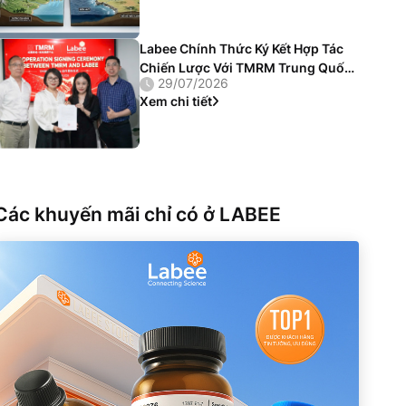
Labee Chính Thức Ký Kết Hợp Tác
Chiến Lược Với TMRM Trung Quốc:
29/07/2026
Cung Cấp Giải Pháp Vật Liệu Chuẩn
Xem chi tiết
Chuyên Ngành
Các khuyến mãi chỉ có ở LABEE