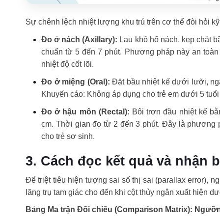
Sự chênh lệch nhiệt lượng khu trú trên cơ thể đòi hỏi k
Đo ở nách (Axillary):
Lau khô hố nách, kẹp chặt bầ
chuẩn từ 5 đến 7 phút. Phương pháp này an toàn 
nhiệt độ cốt lõi.
Đo ở miệng (Oral):
Đặt bầu nhiệt kế dưới lưỡi, ng
Khuyến cáo: Không áp dụng cho trẻ em dưới 5 tuổi 
Đo ở hậu môn (Rectal):
Bôi trơn đầu nhiệt kế bằ
cm. Thời gian đo từ 2 đến 3 phút. Đây là phương 
cho trẻ sơ sinh.
3. Cách đọc kết quả và nhận 
Để triệt tiêu hiện tượng sai số thị sai (parallax error)
lăng trụ tam giác cho đến khi cột thủy ngân xuất hiện 
Bảng Ma trận Đối chiếu (Comparison Matrix): Ngưỡng