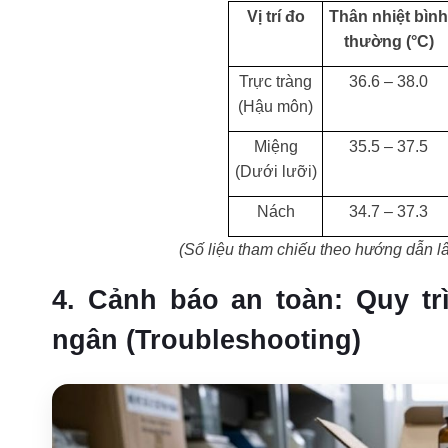
Vị trí đo
Thân nhiệt bìn
thường (°C)
Trực tràng
36.6 – 38.0
(Hậu môn)
Miệng
35.5 – 37.5
(Dưới lưỡi)
Nách
34.7 – 37.3
(Số liệu tham chiếu theo hướng dẫn l
4. Cảnh báo an toàn: Quy tr
ngân (Troubleshooting)