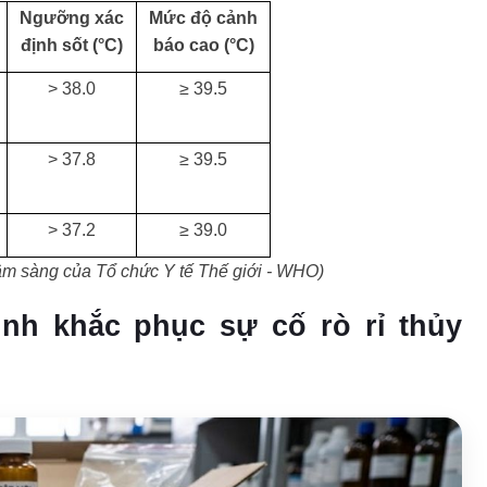
h
Ngưỡng xác
Mức độ cảnh
định sốt (°C)
báo cao (°C)
> 38.0
≥ 39.5
> 37.8
≥ 39.5
> 37.2
≥ 39.0
âm sàng của Tổ chức Y tế Thế giới - WHO)
ình khắc phục sự cố rò rỉ thủy