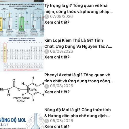
Tỷ trọng là gì? Tổng quan về khái
niệm, công thức và phương pháp
07/08/2026
đo chính xác
Xem chi tiết
Kim Loại Kiềm Thổ Là Gì? Tính
Chất, Ứng Dụng Và Nguyên Tắc An
06/08/2026
Toàn Phòng Thí Nghiệm
Xem chi tiết
Phenyl Axetat là gì? Tổng quan về
tính chất và ứng dụng trong công
06/08/2026
nghiệp
Xem chi tiết
Nồng độ Mol là gì? Công thức tính
& Hướng dẫn pha chế dung dịch
05/08/2026
chuẩn
Xem chi tiết