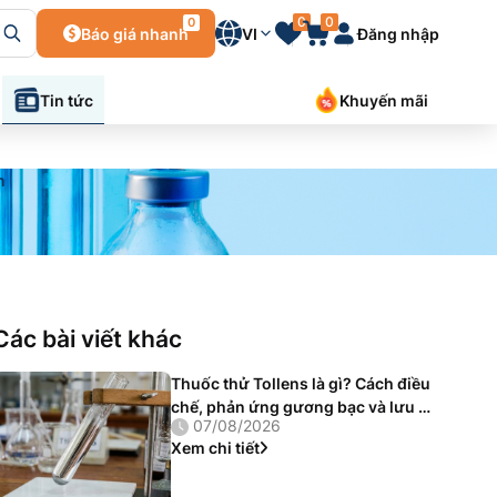
0
0
0
Báo giá nhanh
VI
Đăng nhập
Tin tức
Khuyến mãi
n
Các bài viết khác
Thuốc thử Tollens là gì? Cách điều
chế, phản ứng gương bạc và lưu ý
07/08/2026
an toàn quan trọng
Xem chi tiết