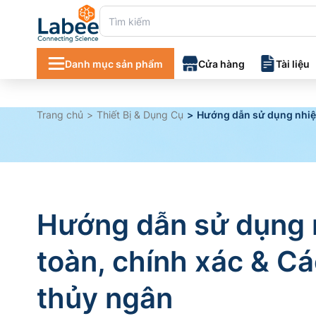
Danh mục sản phẩm
Cửa hàng
Tài liệu
Danh mục tà
Trang chủ
Thiết Bị & Dụng Cụ
Hướng dẫn sử dụng nhiệt 
Chứng chỉ 
Hướng dẫn sử dụng n
toàn, chính xác & Các
thủy ngân