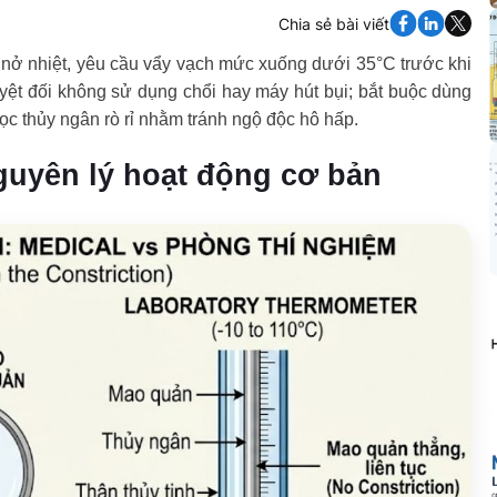
Chia sẻ bài viết
 nở nhiệt, yêu cầu vẩy vạch mức xuống dưới 35°C trước khi
tuyệt đối không sử dụng chổi hay máy hút bụi; bắt buộc dùng
học thủy ngân rò rỉ nhằm tránh ngộ độc hô hấp.
Nguyên lý hoạt động cơ bản