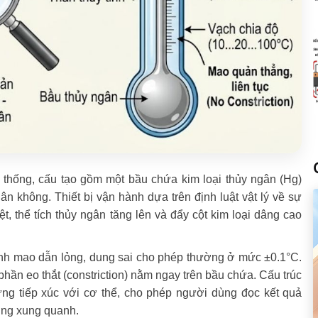
ền thống, cấu tạo gồm một bầu chứa kim loại thủy ngân (Hg)
n không. Thiết bị vận hành dựa trên định luật vật lý về sự
ệt, thể tích thủy ngân tăng lên và đẩy cột kim loại dâng cao
inh mao dẫn lỏng, dung sai cho phép thường ở mức ±0.1°C.
à phần eo thắt (constriction) nằm ngay trên bầu chứa. Cấu trúc
ng tiếp xúc với cơ thể, cho phép người dùng đọc kết quả
ờng xung quanh.