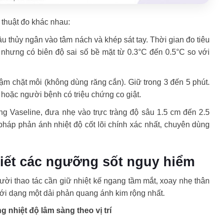
ỹ thuật đo khác nhau:
u thủy ngân vào tâm nách và khép sát tay. Thời gian đo tiêu
nhưng có biên độ sai số bề mặt từ 0.3°C đến 0.5°C so với
ậm chặt môi (không dùng răng cắn). Giữ trong 3 đến 5 phút.
hoặc người bệnh có triệu chứng co giật.
ng Vaseline, đưa nhẹ vào trực tràng độ sâu 1.5 cm đến 2.5
pháp phản ánh nhiệt độ cốt lõi chính xác nhất, chuyên dùng
biết các ngưỡng sốt nguy hiểm
, người thao tác cần giữ nhiệt kế ngang tầm mắt, xoay nhẹ thân
dưới dạng một dải phản quang ánh kim rộng nhất.
 nhiệt độ lâm sàng theo vị trí