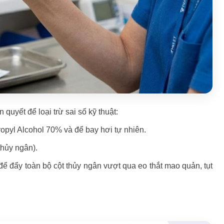
 quyết để loại trừ sai số kỹ thuật:
ropyl Alcohol 70% và để bay hơi tự nhiên.
thủy ngân).
để đẩy toàn bộ cột thủy ngân vượt qua eo thắt mao quản, tụt